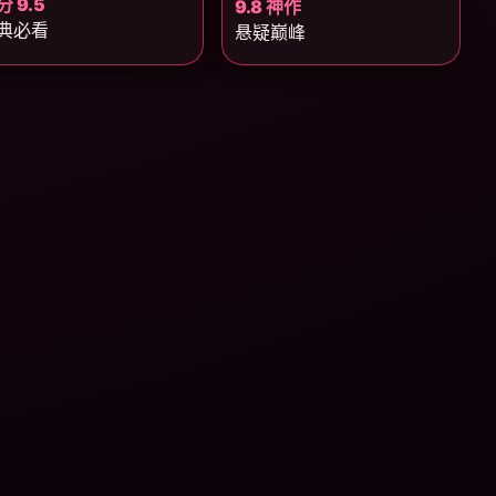
分 9.5
9.8 神作
典必看
悬疑巅峰