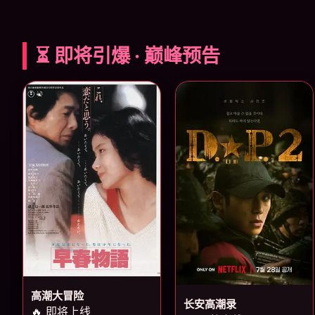
⏳ 即将引爆 · 巅峰预告
高潮大冒险
长安高潮录
🔥 即将上线