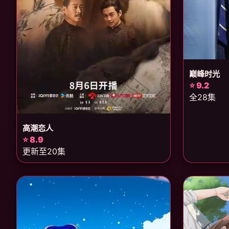
巅峰时光
⭐ 9.2
全28集
高潮恋人
⭐ 8.9
更新至20集