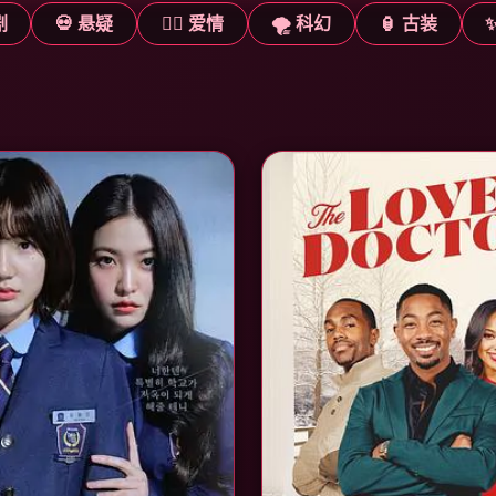
剧
💀 悬疑
❤️‍🔥 爱情
🌪️ 科幻
🏮 古装