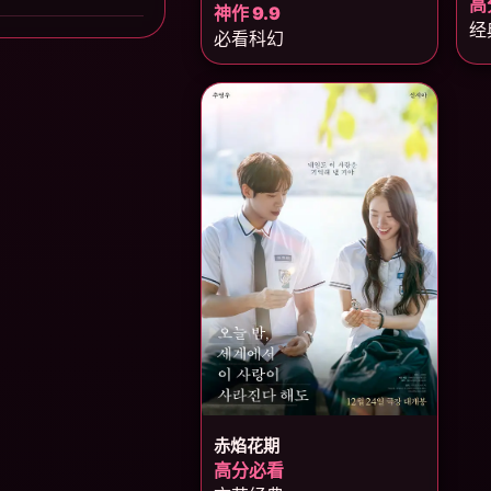
高
神作 9.9
经
必看科幻
赤焰花期
高分必看