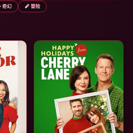
✨ 奇幻
🧨 冒险