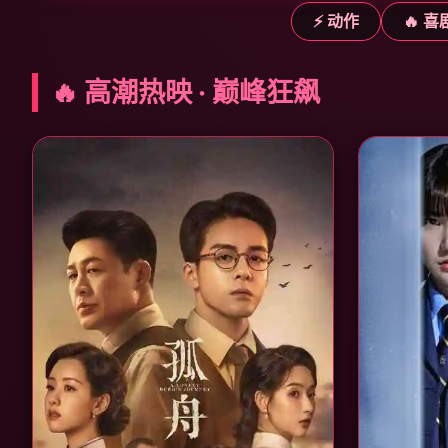
⚡ 动作
🔥 喜
🔥 高潮热映 · 巅峰狂飙