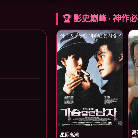
🏆 影史巅峰 · 神作
高
星际高潮