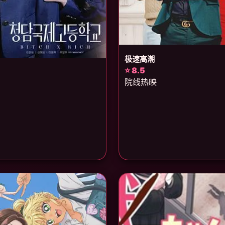
极速高潮
⭐ 8.5
院线热映