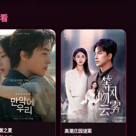
必看
潮之夏
高潮庄园谜案