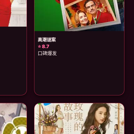
高潮谜案
⭐ 8.7
口碑爆发