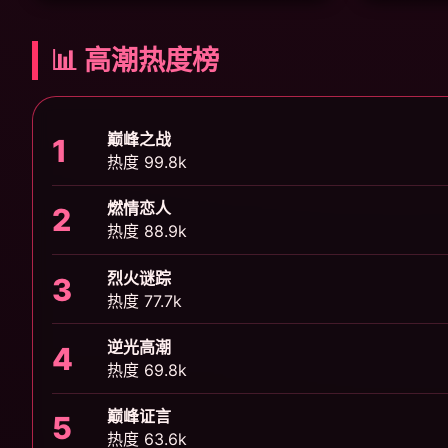
📊 高潮热度榜
巅峰之战
1
热度 99.8k
燃情恋人
2
热度 88.9k
烈火谜踪
3
热度 77.7k
逆光高潮
4
热度 69.8k
巅峰证言
5
热度 63.6k