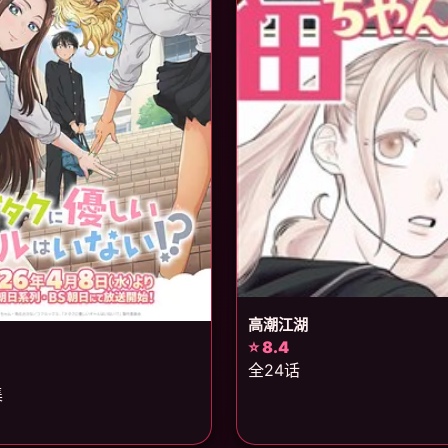
高潮江湖
⭐ 8.4
全24话
集