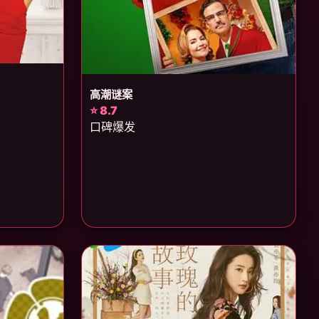
高潮谜案
⭐ 8.7
口碑爆发