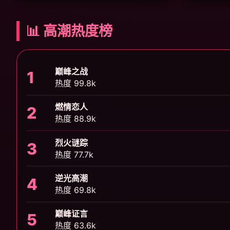
📊 高潮热度榜
巅峰之战
1
热度 99.8k
燃情恋人
2
热度 88.9k
烈火谜踪
3
热度 77.7k
逆光高潮
4
热度 69.8k
巅峰证言
5
热度 63.6k