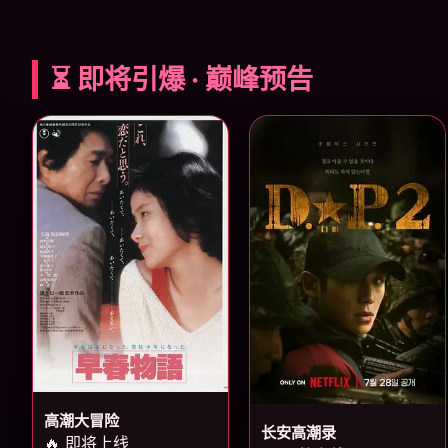
⏳ 即将引爆 · 巅峰预告
高潮大冒险
长安高潮录
🔥 即将上线