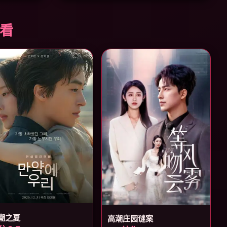
必看
潮之夏
高潮庄园谜案