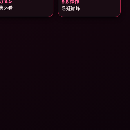
分 9.5
9.8 神作
典必看
悬疑巅峰