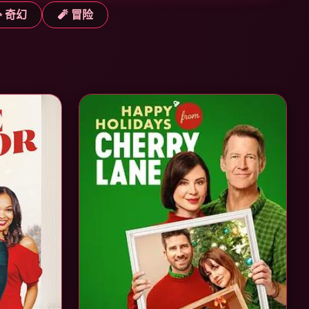
✨ 奇幻
🧨 冒险