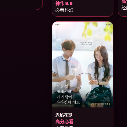
高
神作 9.9
经
必看科幻
赤焰花期
高分必看