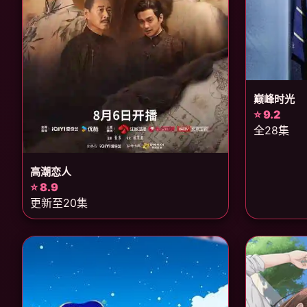
巅峰时光
⭐ 9.2
全28集
高潮恋人
⭐ 8.9
更新至20集