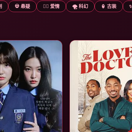
剧
💀 悬疑
❤️‍🔥 爱情
🌪️ 科幻
🏮 古装