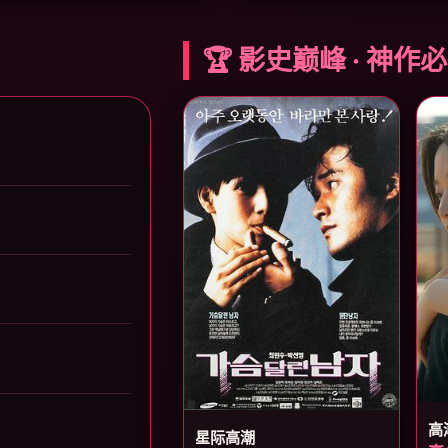
🏆 影史巅峰 · 神作
高
星际高潮