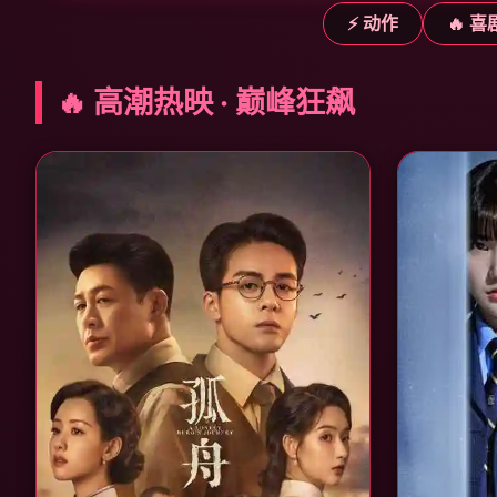
⚡ 动作
🔥 喜
🔥 高潮热映 · 巅峰狂飙