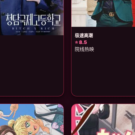
极速高潮
⭐ 8.5
院线热映