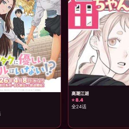
高潮江湖
⭐ 8.4
全24话
集