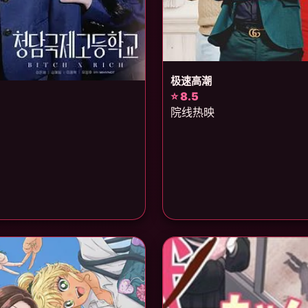
极速高潮
⭐ 8.5
院线热映