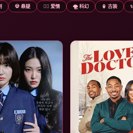
剧
💀 悬疑
❤️‍🔥 爱情
🌪️ 科幻
🏮 古装