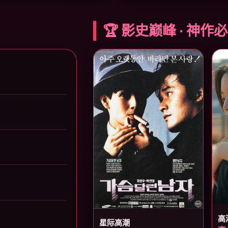
🏆 影史巅峰 · 神作
高
星际高潮