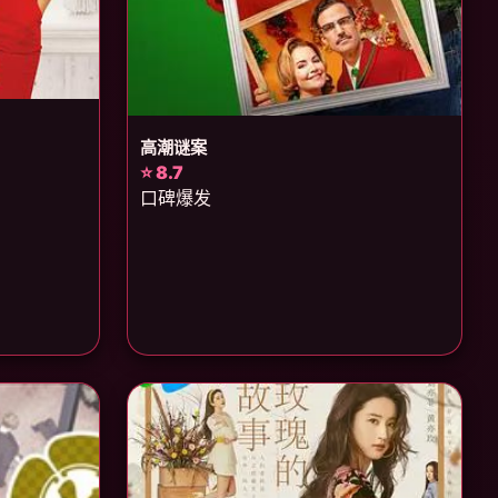
高潮谜案
⭐ 8.7
口碑爆发