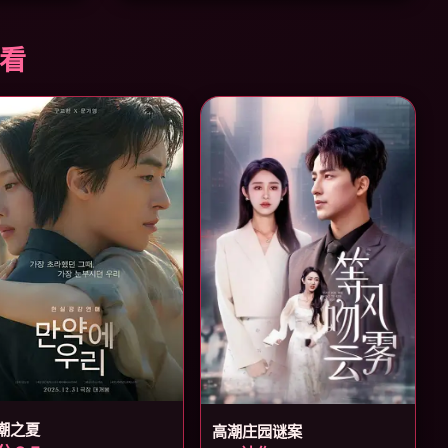
必看
潮之夏
高潮庄园谜案