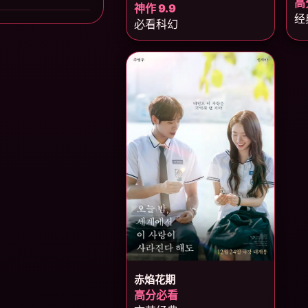
高
神作 9.9
经
必看科幻
赤焰花期
高分必看