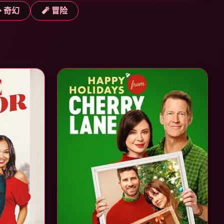
✨ 奇幻
🧨 冒险