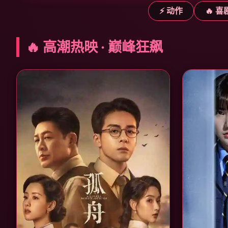
⚡ 动作
🔥 喜
🔥 高潮热映 · 巅峰狂飙