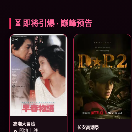
⏳ 即将引爆 · 巅峰预告
高潮大冒险
长安高潮录
🔥 即将上线