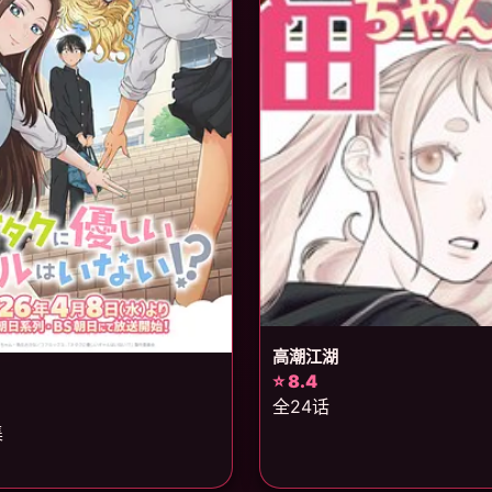
高潮江湖
⭐ 8.4
全24话
集