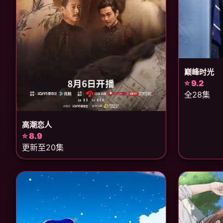
巅峰时光
⭐ 9.2
全28集
高潮恋人
⭐ 8.9
更新至20集