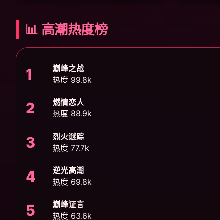
📊 高潮热度榜
巅峰之战
1
热度 99.8k
燃情恋人
2
热度 88.9k
烈火谜踪
3
热度 77.7k
逆光高潮
4
热度 69.8k
巅峰证言
5
热度 63.6k