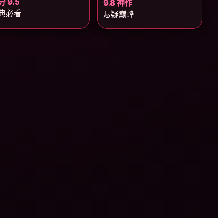
分 9.5
9.8 神作
典必看
悬疑巅峰