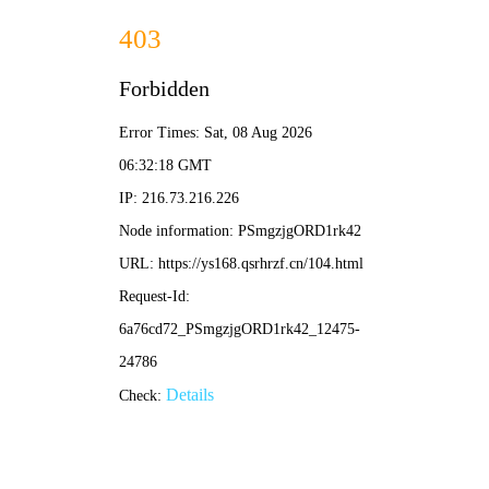
高潮影院
电影
电视剧
综艺
动漫
⚡ 高潮搜索
⚡ 高潮影院 ·
在线影视
首页 / 巅峰热播
❮
❯
⚡ 动作
🔥 喜剧
💀 悬疑
❤️‍🔥 爱情
🌪️ 科幻
🏮 古装
✨ 奇幻
🧨 冒险
🔥 高潮热映 · 巅峰狂飙